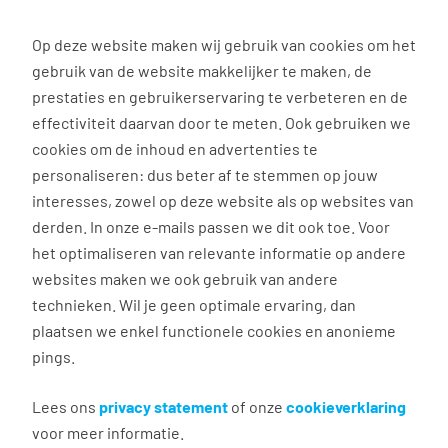
0
Op deze website maken wij gebruik van cookies om het
gebruik van de website makkelijker te maken, de
Vacature
Filter
zoeken
resultaten
prestaties en gebruikerservaring te verbeteren en de
effectiviteit daarvan door te meten. Ook gebruiken we
cookies om de inhoud en advertenties te
1
vacature gevonden
personaliseren: dus beter af te stemmen op jouw
interesses, zowel op deze website als op websites van
derden. In onze e-mails passen we dit ook toe. Voor
het optimaliseren van relevante informatie op andere
websites maken we ook gebruik van andere
technieken. Wil je geen optimale ervaring, dan
plaatsen we enkel functionele cookies en anonieme
pings.
Operator zonder opleiding
Lees ons
privacy statement
of onze
cookieverklaring
voor meer informatie.
's-Heerenberg