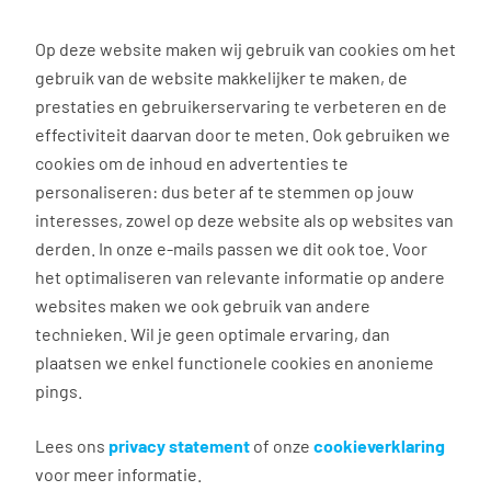
0
Op deze website maken wij gebruik van cookies om het
gebruik van de website makkelijker te maken, de
Vacature
Filter
zoeken
resultaten
prestaties en gebruikerservaring te verbeteren en de
effectiviteit daarvan door te meten. Ook gebruiken we
cookies om de inhoud en advertenties te
2
vacatures gevonden
personaliseren: dus beter af te stemmen op jouw
interesses, zowel op deze website als op websites van
derden. In onze e-mails passen we dit ook toe. Voor
het optimaliseren van relevante informatie op andere
websites maken we ook gebruik van andere
technieken. Wil je geen optimale ervaring, dan
plaatsen we enkel functionele cookies en anonieme
Handyman Leiden
pings.
Lees ons
privacy statement
of onze
cookieverklaring
Leiden
voor meer informatie.
€ 17,00 - 19,00 per uur