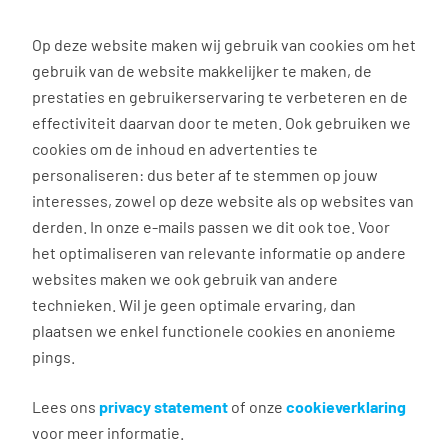
0
Op deze website maken wij gebruik van cookies om het
gebruik van de website makkelijker te maken, de
Vacature
Filter
zoeken
resultaten
prestaties en gebruikerservaring te verbeteren en de
effectiviteit daarvan door te meten. Ook gebruiken we
cookies om de inhoud en advertenties te
1
vacature gevonden
personaliseren: dus beter af te stemmen op jouw
interesses, zowel op deze website als op websites van
filter actief
1
derden. In onze e-mails passen we dit ook toe. Voor
het optimaliseren van relevante informatie op andere
websites maken we ook gebruik van andere
technieken. Wil je geen optimale ervaring, dan
Timmerman
plaatsen we enkel functionele cookies en anonieme
pings.
Beverwijk
€ 2.650 - 3.200 per maand
Lees ons
privacy statement
of onze
cookieverklaring
voor meer informatie.
Vast dienstverband