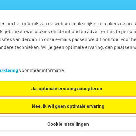
es om het gebruik van de website makkelijker te maken, de pres
s
Ontwikkel jezelf
Werkplezier
Contact
Ook gebruiken we cookies om de inhoud en advertenties te perso
sites van derden. In onze e-mails passen we dit ook toe. Voor h
ndere technieken. Wil je geen optimale ervaring, dan plaatsen 
kum
rklaring
voor meer informatie.
.. we helpen je graag een handje in Renkum!
Ja, optimale ervaring accepteren
Nee, ik wil geen optimale ervaring
Cookie instellingen