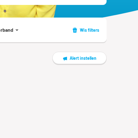
erband
Wis filters
Alert instellen