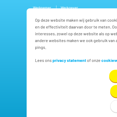
Werknemer
Werkgever
Op deze website maken wij gebruik van cooki
Vacature
en de effectiviteit daarvan door te meten. 
interesses, zowel op deze website als op web
andere websites maken we ook gebruik van a
pings.
Bouw vacatures in Ren
Lees ons
privacy statement
of onze
cookieve
Vind hier dé perfecte vacature voor Bouw. Oh en.