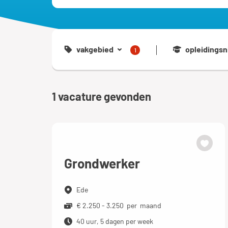
vakgebied
opleidingsn
1
1
vacature gevonden
Grondwerker
Ede
€ 2.250 - 3.250 per maand
40 uur, 5 dagen per week