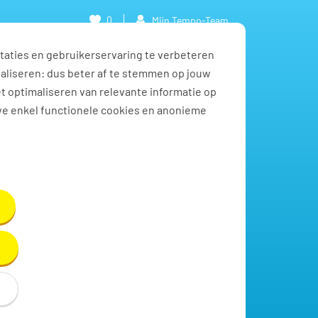
0
Mijn Tempo-Team
taties en gebruikerservaring te verbeteren
naliseren: dus beter af te stemmen op jouw
et optimaliseren van relevante informatie op
we enkel functionele cookies en anonieme
Toon resultaten