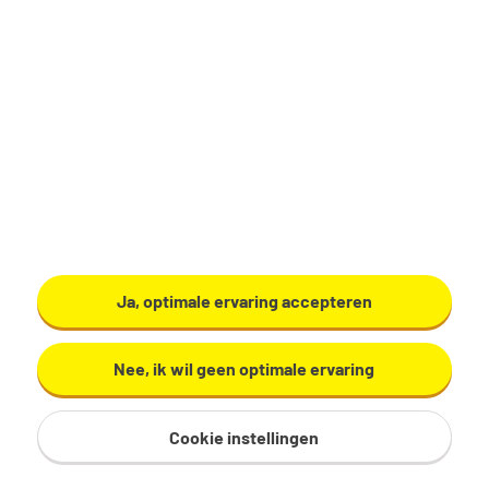
Operator inpak 3 ploegen, ieder
weekend lekker vrij
Doetinchem
Ja, optimale ervaring accepteren
€ 21,50 - 28,52 per uur
36 uur, 5 dagen per week
Nee, ik wil geen optimale ervaring
MBO
Bekijk vacature
Cookie instellingen