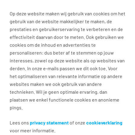
0
Op deze website maken wij gebruik van cookies om het
gebruik van de website makkelijker te maken, de
Vacature
Filter
zoeken
resultaten
prestaties en gebruikerservaring te verbeteren en de
effectiviteit daarvan door te meten. Ook gebruiken we
cookies om de inhoud en advertenties te
38
vacatures gevonden
personaliseren: dus beter af te stemmen op jouw
interesses, zowel op deze website als op websites van
derden. In onze e-mails passen we dit ook toe. Voor
het optimaliseren van relevante informatie op andere
websites maken we ook gebruik van andere
Vrachtwagenchauffeur CE
technieken. Wil je geen optimale ervaring, dan
(Internationale Ritten)
plaatsen we enkel functionele cookies en anonieme
pings.
Megchelen
€ 2.800 - 3.400 per maand
Lees ons
privacy statement
of onze
cookieverklaring
voor meer informatie.
40 uur, 5 dagen per week