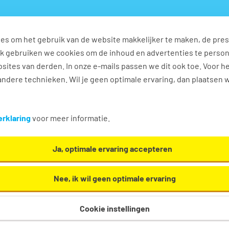
es om het gebruik van de website makkelijker te maken, de pres
s
Ontwikkel jezelf
Werkplezier
Contact
Ook gebruiken we cookies om de inhoud en advertenties te perso
sites van derden. In onze e-mails passen we dit ook toe. Voor h
ndere technieken. Wil je geen optimale ervaring, dan plaatsen 
e vacatures in Geldermalsen
rklaring
voor meer informatie.
eleservice. Oh en... we helpen je graag een handje in
Ja, optimale ervaring accepteren
Nee, ik wil geen optimale ervaring
Cookie instellingen