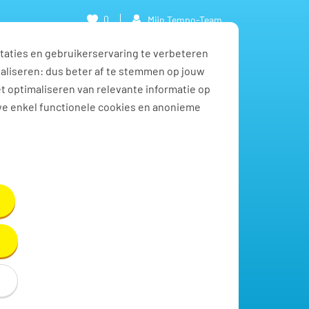
0
Mijn Tempo-Team
taties en gebruikerservaring te verbeteren
naliseren: dus beter af te stemmen op jouw
et optimaliseren van relevante informatie op
we enkel functionele cookies en anonieme
Toon resultaten