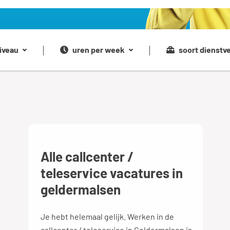
iveau
uren per week
soort dienstv
Alle callcenter /
teleservice vacatures in
geldermalsen
Je hebt helemaal gelijk. Werken in de
callcenter / teleservice in Geldermalsen is