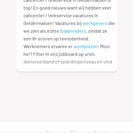
top! En goed nieuws want wij hebben veel
callcenter / teleservice vacatures in
Geldermalsen! Vacatures bij
werkgevers
die
we zien als echte
(b)aanraders
, omdat ze
een 8+ scoren op tevredenheid.
Werknemers ervaren er
werkplezier
. Mooi
he!? Filter in ons jobboard op uren,
dienstverband of opleidingsniveau en vind
die parel! Ben je ook nieuwsgierig naar
andere vakgebieden? We hebben een heel
overzicht met vakgebieden
voor je: veel
speur-plezier! 🔎
Nog niet helemaal gevonden wat je zoekt?!
Dat kan natuurlijk, maar wij gaan je tóch
helpen die parel te vinden.
Maak een
vacature alert aan
, geef die waslijst aan
Sitemap
Privacy
Cookies
Voorw