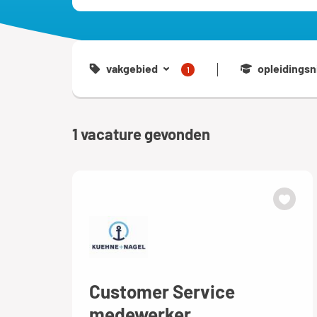
vakgebied
opleidingsn
1
1
vacature gevonden
Customer Service
medewerker