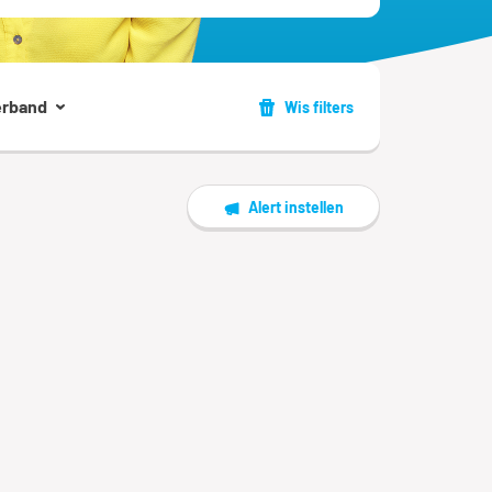
erband
Wis filters
Alert instellen