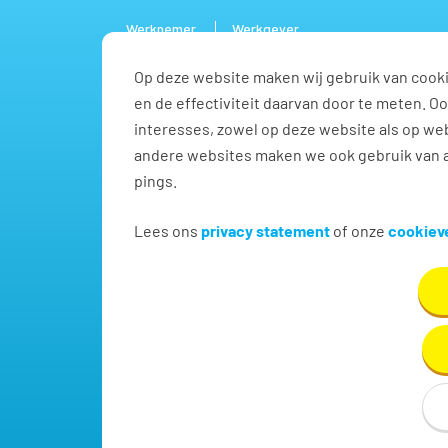
Werknemer
Werkgever
Op deze website maken wij gebruik van cooki
Vacature
en de effectiviteit daarvan door te meten. 
interesses, zowel op deze website als op web
andere websites maken we ook gebruik van a
pings.
Callcenter / teleservic
Lees ons
privacy statement
of onze
cookieve
Vind hier dé perfecte vacature voor Callcenter / t
Geldermalsen!