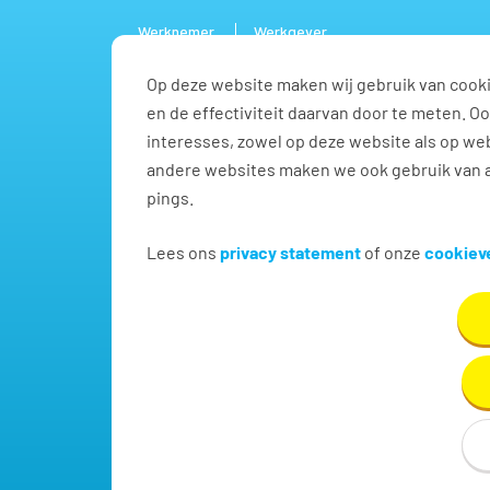
Werknemer
Werkgever
Op deze website maken wij gebruik van cooki
Vacature
en de effectiviteit daarvan door te meten. 
interesses, zowel op deze website als op web
andere websites maken we ook gebruik van a
pings.
Callcenter / teleservice
Lees ons
privacy statement
of onze
cookieve
Vind hier dé perfecte vacature voor Callcenter / t
Velsen-zuid!