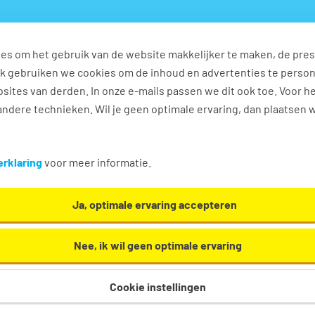
es om het gebruik van de website makkelijker te maken, de pres
s
Ontwikkel jezelf
Werkplezier
Contact
Ook gebruiken we cookies om de inhoud en advertenties te perso
sites van derden. In onze e-mails passen we dit ook toe. Voor h
ndere technieken. Wil je geen optimale ervaring, dan plaatsen 
 vacatures in Velsen-zuid
rklaring
voor meer informatie.
eleservice. Oh en... we helpen je graag een handje in
Ja, optimale ervaring accepteren
Nee, ik wil geen optimale ervaring
Cookie instellingen