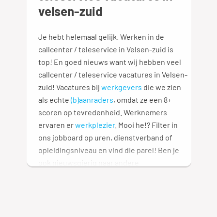
velsen-zuid
Je hebt helemaal gelijk. Werken in de
callcenter / teleservice in Velsen-zuid is
top! En goed nieuws want wij hebben veel
callcenter / teleservice vacatures in Velsen-
zuid! Vacatures bij
werkgevers
die we zien
als echte
(b)aanraders
, omdat ze een 8+
scoren op tevredenheid. Werknemers
ervaren er
werkplezier
. Mooi he!? Filter in
ons jobboard op uren, dienstverband of
opleidingsniveau en vind die parel! Ben je
ook nieuwsgierig naar andere
vakgebieden? We hebben een heel
overzicht met vakgebieden
voor je: veel
speur-plezier! 🔎