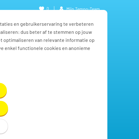
0
Mijn Tempo-Team
taties en gebruikerservaring te verbeteren
naliseren: dus beter af te stemmen op jouw
et optimaliseren van relevante informatie op
we enkel functionele cookies en anonieme
Toon resultaten