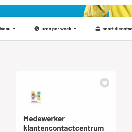
iveau
uren per week
soort dienstv
Medewerker
klantencontactcentrum