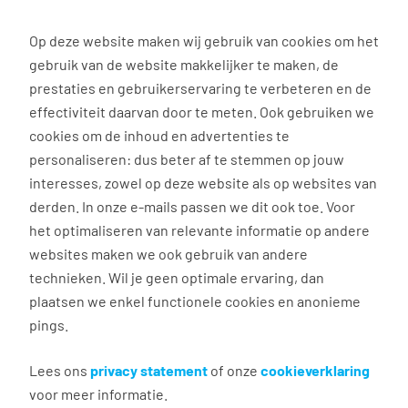
0
Op deze website maken wij gebruik van cookies om het
gebruik van de website makkelijker te maken, de
Vacature
Filter
zoeken
resultaten
prestaties en gebruikerservaring te verbeteren en de
effectiviteit daarvan door te meten. Ook gebruiken we
cookies om de inhoud en advertenties te
4
vacatures gevonden
personaliseren: dus beter af te stemmen op jouw
interesses, zowel op deze website als op websites van
filter actief
1
derden. In onze e-mails passen we dit ook toe. Voor
het optimaliseren van relevante informatie op andere
websites maken we ook gebruik van andere
technieken. Wil je geen optimale ervaring, dan
Medewerker PI Krimpen
plaatsen we enkel functionele cookies en anonieme
Zomervakantie
pings.
Lees ons
Krimpen aan den IJssel
privacy statement
of onze
cookieverklaring
voor meer informatie.
€ 14,91 per uur