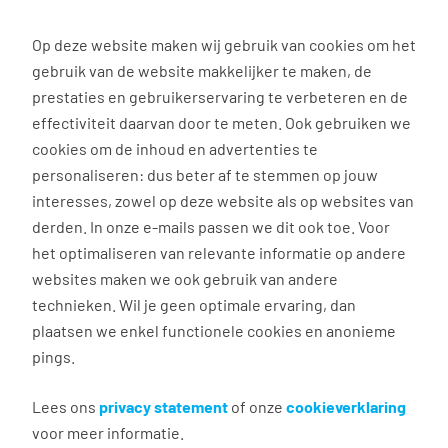
0
Op deze website maken wij gebruik van cookies om het
gebruik van de website makkelijker te maken, de
Vacature
Filter
zoeken
resultaten
prestaties en gebruikerservaring te verbeteren en de
effectiviteit daarvan door te meten. Ook gebruiken we
cookies om de inhoud en advertenties te
1
vacature gevonden
personaliseren: dus beter af te stemmen op jouw
interesses, zowel op deze website als op websites van
filter actief
1
derden. In onze e-mails passen we dit ook toe. Voor
het optimaliseren van relevante informatie op andere
websites maken we ook gebruik van andere
technieken. Wil je geen optimale ervaring, dan
plaatsen we enkel functionele cookies en anonieme
pings.
Cateringmedewerker
Lees ons
privacy statement
of onze
cookieverklaring
voor meer informatie.
Maastricht en Heerlen