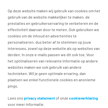
0
Op deze website maken wij gebruik van cookies om het
gebruik van de website makkelijker te maken, de
Vacature
Filter
zoeken
resultaten
prestaties en gebruikerservaring te verbeteren en de
effectiviteit daarvan door te meten. Ook gebruiken we
cookies om de inhoud en advertenties te
8
vacatures gevonden
personaliseren: dus beter af te stemmen op jouw
interesses, zowel op deze website als op websites van
filter actief
1
derden. In onze e-mails passen we dit ook toe. Voor
het optimaliseren van relevante informatie op andere
websites maken we ook gebruik van andere
technieken. Wil je geen optimale ervaring, dan
plaatsen we enkel functionele cookies en anonieme
pings.
Lees ons
Catering medewerker
privacy statement
of onze
cookieverklaring
voor meer informatie.