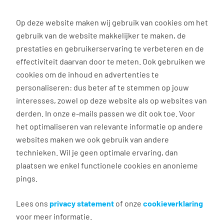
0
Op deze website maken wij gebruik van cookies om het
gebruik van de website makkelijker te maken, de
Vacature
Filter
zoeken
resultaten
prestaties en gebruikerservaring te verbeteren en de
effectiviteit daarvan door te meten. Ook gebruiken we
cookies om de inhoud en advertenties te
1
vacature gevonden
personaliseren: dus beter af te stemmen op jouw
interesses, zowel op deze website als op websites van
filter actief
1
derden. In onze e-mails passen we dit ook toe. Voor
het optimaliseren van relevante informatie op andere
websites maken we ook gebruik van andere
technieken. Wil je geen optimale ervaring, dan
plaatsen we enkel functionele cookies en anonieme
pings.
Catering medewerker Alkmaar
Lees ons
privacy statement
of onze
cookieverklaring
voor meer informatie.
Heerhugowaard