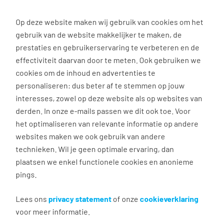
0
Op deze website maken wij gebruik van cookies om het
gebruik van de website makkelijker te maken, de
Vacature
Filter
zoeken
resultaten
prestaties en gebruikerservaring te verbeteren en de
effectiviteit daarvan door te meten. Ook gebruiken we
cookies om de inhoud en advertenties te
8
vacatures gevonden
personaliseren: dus beter af te stemmen op jouw
interesses, zowel op deze website als op websites van
filter actief
1
derden. In onze e-mails passen we dit ook toe. Voor
het optimaliseren van relevante informatie op andere
websites maken we ook gebruik van andere
technieken. Wil je geen optimale ervaring, dan
plaatsen we enkel functionele cookies en anonieme
pings.
Cateringmedewerker pool
Lees ons
privacy statement
of onze
cookieverklaring
voor meer informatie.
Rotterdam