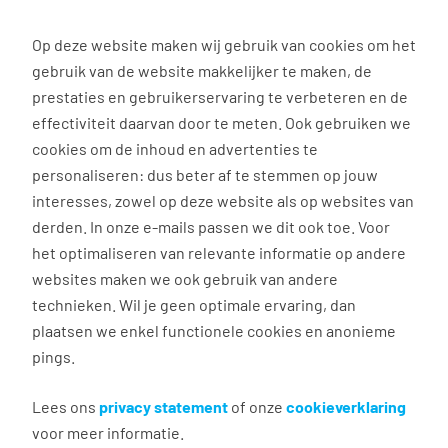
0
Op deze website maken wij gebruik van cookies om het
gebruik van de website makkelijker te maken, de
Vacature
Filter
zoeken
resultaten
prestaties en gebruikerservaring te verbeteren en de
effectiviteit daarvan door te meten. Ook gebruiken we
cookies om de inhoud en advertenties te
6
vacatures gevonden
personaliseren: dus beter af te stemmen op jouw
interesses, zowel op deze website als op websites van
filter actief
1
derden. In onze e-mails passen we dit ook toe. Voor
het optimaliseren van relevante informatie op andere
websites maken we ook gebruik van andere
technieken. Wil je geen optimale ervaring, dan
Afwasser pool Rotterdam
plaatsen we enkel functionele cookies en anonieme
pings.
Rotterdam
€ 14,99 per uur
Lees ons
privacy statement
of onze
cookieverklaring
voor meer informatie.
12 - 16 uur, 3 - 4 dagen per week