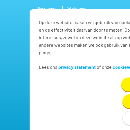
Werknemer
Werkgever
Op deze website maken wij gebruik van cooki
Vacature
en de effectiviteit daarvan door te meten. 
interesses, zowel op deze website als op web
andere websites maken we ook gebruik van a
pings.
Vacatures voor Commerc
Lees ons
privacy statement
of onze
cookieve
Vind hier dé perfecte vacature voor Commercieel 