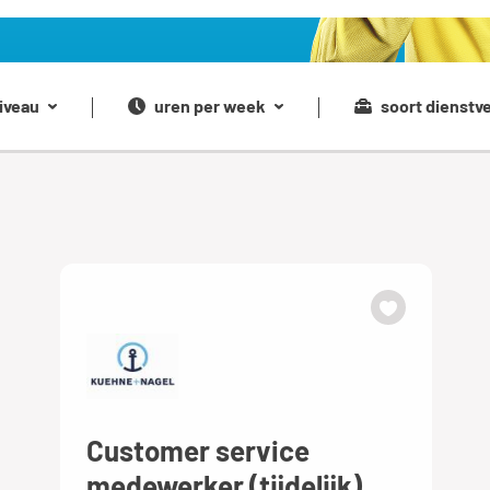
iveau
uren per week
soort dienstv
Customer service
medewerker (tijdelijk)