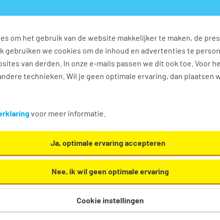
es om het gebruik van de website makkelijker te maken, de pres
s
Ontwikkel jezelf
Werkplezier
Contact
Ook gebruiken we cookies om de inhoud en advertenties te perso
sites van derden. In onze e-mails passen we dit ook toe. Voor h
ndere technieken. Wil je geen optimale ervaring, dan plaatsen 
ieel / Verkoop
rklaring
voor meer informatie.
/ Verkoop. Oh en... we helpen je graag een handje!
Ja, optimale ervaring accepteren
Nee, ik wil geen optimale ervaring
Cookie instellingen