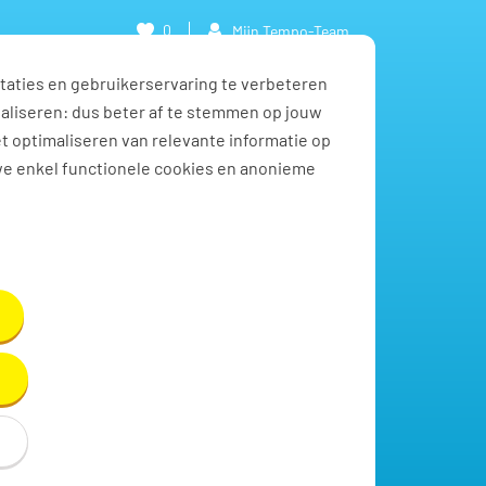
0
Mijn Tempo-Team
taties en gebruikerservaring te verbeteren
naliseren: dus beter af te stemmen op jouw
et optimaliseren van relevante informatie op
we enkel functionele cookies en anonieme
Toon resultaten