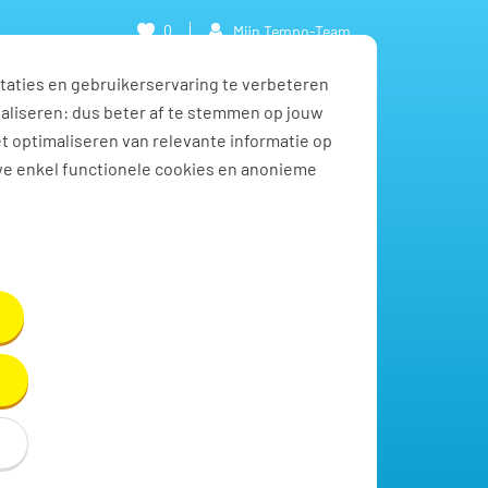
0
Mijn Tempo-Team
taties en gebruikerservaring te verbeteren
naliseren: dus beter af te stemmen op jouw
et optimaliseren van relevante informatie op
we enkel functionele cookies en anonieme
Toon resultaten