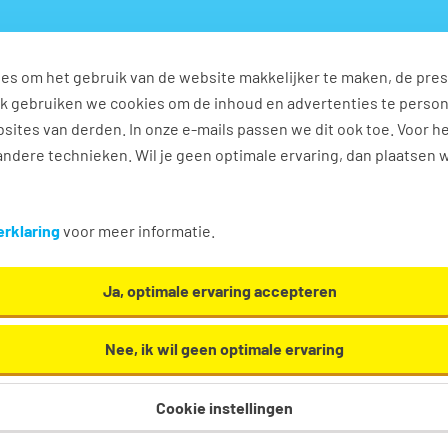
es om het gebruik van de website makkelijker te maken, de pres
s
Ontwikkel jezelf
Werkplezier
Contact
Ook gebruiken we cookies om de inhoud en advertenties te perso
sites van derden. In onze e-mails passen we dit ook toe. Voor h
ndere technieken. Wil je geen optimale ervaring, dan plaatsen 
vacatures in Assen
rklaring
voor meer informatie.
 verkoop. Oh en... we helpen je graag een handje in
Ja, optimale ervaring accepteren
Nee, ik wil geen optimale ervaring
Cookie instellingen