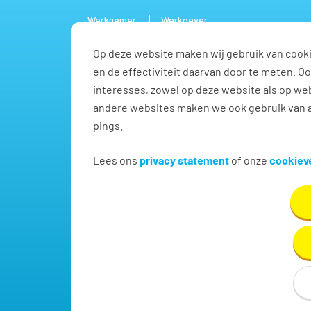
Werknemer
Werkgever
Op deze website maken wij gebruik van cooki
Vacature
en de effectiviteit daarvan door te meten. 
interesses, zowel op deze website als op web
andere websites maken we ook gebruik van a
pings.
Commercieel / verkoop 
Lees ons
privacy statement
of onze
cookieve
Vind hier dé perfecte vacature voor Commercieel /
Assen!