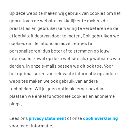
0
Op deze website maken wij gebruik van cookies om het
gebruik van de website makkelijker te maken, de
Vacature
Filter
zoeken
resultaten
prestaties en gebruikerservaring te verbeteren en de
effectiviteit daarvan door te meten. Ook gebruiken we
cookies om de inhoud en advertenties te
5
vacatures gevonden
personaliseren: dus beter af te stemmen op jouw
interesses, zowel op deze website als op websites van
derden. In onze e-mails passen we dit ook toe. Voor
het optimaliseren van relevante informatie op andere
websites maken we ook gebruik van andere
Commercieel Medewerker
technieken. Wil je geen optimale ervaring, dan
Techniek
plaatsen we enkel functionele cookies en anonieme
pings.
Rotterdam
€ 2.800 - 4.100 per maand
Lees ons
privacy statement
of onze
cookieverklaring
voor meer informatie.
Vast dienstverband