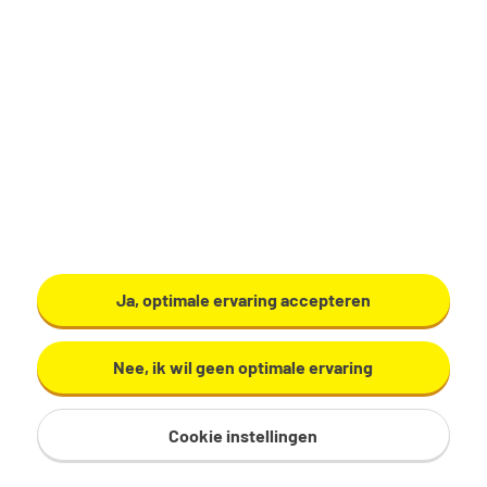
24 - 40 uur, 3 - 5 dagen per week
HAVO/VWO
Tempo-Team
Bekijk vacature
Ja, optimale ervaring accepteren
Nee, ik wil geen optimale ervaring
Cookie instellingen