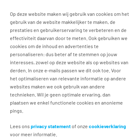
0
Op deze website maken wij gebruik van cookies om het
gebruik van de website makkelijker te maken, de
Vacature
Filter
zoeken
resultaten
prestaties en gebruikerservaring te verbeteren en de
effectiviteit daarvan door te meten. Ook gebruiken we
cookies om de inhoud en advertenties te
61
vacatures gevonden
personaliseren: dus beter af te stemmen op jouw
interesses, zowel op deze website als op websites van
derden. In onze e-mails passen we dit ook toe. Voor
het optimaliseren van relevante informatie op andere
websites maken we ook gebruik van andere
Operator 5 ploegen Direct
technieken. Wil je geen optimale ervaring, dan
Contract
plaatsen we enkel functionele cookies en anonieme
pings.
Sint Nicolaasga
€ 2.433 - 2.534 per maand
Lees ons
privacy statement
of onze
cookieverklaring
voor meer informatie.
Vast dienstverband