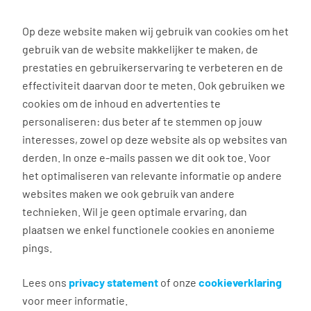
0
Op deze website maken wij gebruik van cookies om het
gebruik van de website makkelijker te maken, de
Vacature
Filter
zoeken
resultaten
prestaties en gebruikerservaring te verbeteren en de
effectiviteit daarvan door te meten. Ook gebruiken we
cookies om de inhoud en advertenties te
16
vacatures gevonden
personaliseren: dus beter af te stemmen op jouw
interesses, zowel op deze website als op websites van
derden. In onze e-mails passen we dit ook toe. Voor
het optimaliseren van relevante informatie op andere
websites maken we ook gebruik van andere
Nieuwe uitdaging als operator
technieken. Wil je geen optimale ervaring, dan
5 ploegen
plaatsen we enkel functionele cookies en anonieme
pings.
Emmen
€ 3.100 - 4.000 per maand
Lees ons
privacy statement
of onze
cookieverklaring
voor meer informatie.
40 uur, 5 dagen per week