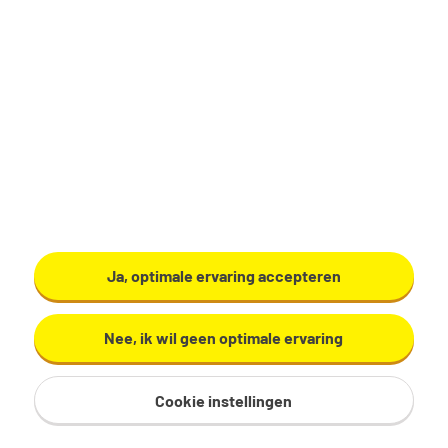
Productiemedewerker
flexibele vakantiebaan
Hattem
Ja, optimale ervaring accepteren
€ 17,58 - 19,11 per uur
8 - 40 uur, 1 - 7 dagen per week
Nee, ik wil geen optimale ervaring
Geen
Saturn Petcare
Cookie instellingen
Bekijk vacature