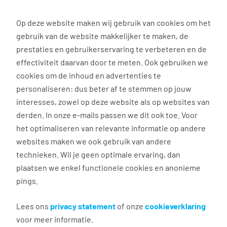
0
Op deze website maken wij gebruik van cookies om het
gebruik van de website makkelijker te maken, de
Vacature
Filter
zoeken
resultaten
prestaties en gebruikerservaring te verbeteren en de
effectiviteit daarvan door te meten. Ook gebruiken we
cookies om de inhoud en advertenties te
107
vacatures gevonden
personaliseren: dus beter af te stemmen op jouw
interesses, zowel op deze website als op websites van
derden. In onze e-mails passen we dit ook toe. Voor
het optimaliseren van relevante informatie op andere
websites maken we ook gebruik van andere
Opleiding tot
technieken. Wil je geen optimale ervaring, dan
vrachtwagenchauffeur
plaatsen we enkel functionele cookies en anonieme
pings.
Epe
€ 15,63 - 20,23 per uur
Lees ons
privacy statement
of onze
cookieverklaring
voor meer informatie.
Vast dienstverband