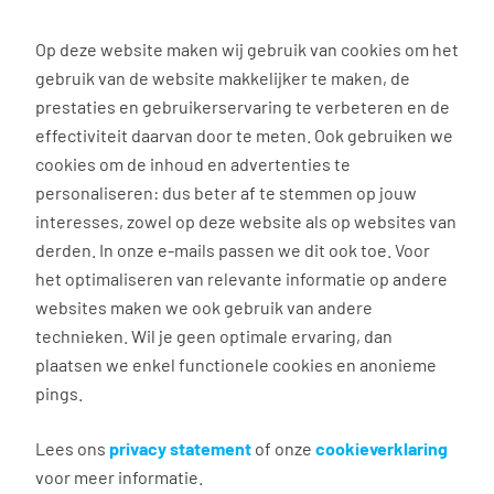
0
Op deze website maken wij gebruik van cookies om het
gebruik van de website makkelijker te maken, de
Vacature
Filter
zoeken
resultaten
prestaties en gebruikerservaring te verbeteren en de
effectiviteit daarvan door te meten. Ook gebruiken we
cookies om de inhoud en advertenties te
1
vacature gevonden
personaliseren: dus beter af te stemmen op jouw
interesses, zowel op deze website als op websites van
derden. In onze e-mails passen we dit ook toe. Voor
het optimaliseren van relevante informatie op andere
websites maken we ook gebruik van andere
technieken. Wil je geen optimale ervaring, dan
plaatsen we enkel functionele cookies en anonieme
pings.
Vrachtwagenchauffeur C
Parttime (Weekend)
Lees ons
privacy statement
of onze
cookieverklaring
voor meer informatie.