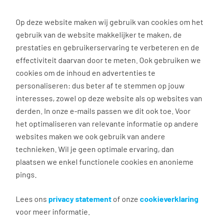
0
Op deze website maken wij gebruik van cookies om het
gebruik van de website makkelijker te maken, de
Vacature
Filter
zoeken
resultaten
prestaties en gebruikerservaring te verbeteren en de
effectiviteit daarvan door te meten. Ook gebruiken we
cookies om de inhoud en advertenties te
personaliseren: dus beter af te stemmen op jouw
interesses, zowel op deze website als op websites van
Jouw zoekopdracht in
derden. In onze e-mails passen we dit ook toe. Voor
het optimaliseren van relevante informatie op andere
Zwanenburg
leverde
websites maken we ook gebruik van andere
geen passende
technieken. Wil je geen optimale ervaring, dan
plaatsen we enkel functionele cookies en anonieme
vacatures op.
pings.
Lees ons
privacy statement
of onze
cookieverklaring
We hebben nog meer vacatures
voor meer informatie.