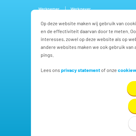
Werknemer
Werkgever
Op deze website maken wij gebruik van cooki
Vacature
en de effectiviteit daarvan door te meten. 
interesses, zowel op deze website als op web
andere websites maken we ook gebruik van a
pings.
Vacatures voor Kabeltr
Lees ons
privacy statement
of onze
cookieve
Vind hier dé perfecte vacature voor Kabeltrekker.