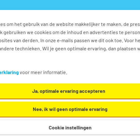
es om het gebruik van de website makkelijker te maken, de pres
s
Ontwikkel jezelf
Werkplezier
Contact
Ook gebruiken we cookies om de inhoud en advertenties te perso
sites van derden. In onze e-mails passen we dit ook toe. Voor h
ndere technieken. Wil je geen optimale ervaring, dan plaatsen 
ekker
rklaring
voor meer informatie.
 Oh en... we helpen je graag een handje!
Ja, optimale ervaring accepteren
Nee, ik wil geen optimale ervaring
Cookie instellingen