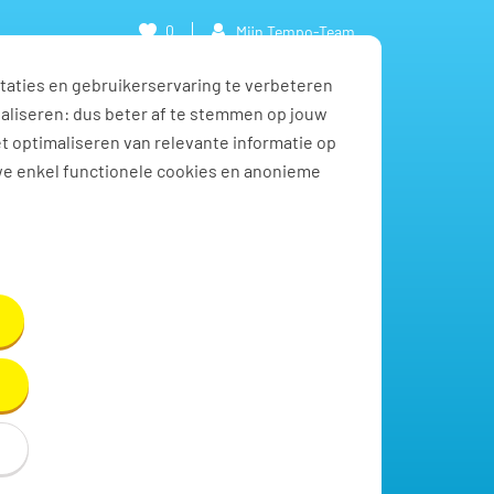
0
Mijn Tempo-Team
taties en gebruikerservaring te verbeteren
naliseren: dus beter af te stemmen op jouw
et optimaliseren van relevante informatie op
we enkel functionele cookies en anonieme
Toon resultaten