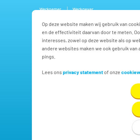
Werknemer
Werkgever
Op deze website maken wij gebruik van cooki
Vacature
en de effectiviteit daarvan door te meten. 
interesses, zowel op deze website als op web
andere websites maken we ook gebruik van a
pings.
Land- en tuinbouw vacat
Lees ons
privacy statement
of onze
cookieve
Vind hier dé perfecte vacature voor Land- en tuin
Breda!