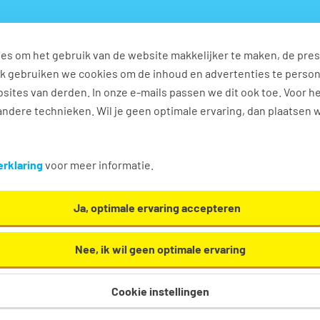
es om het gebruik van de website makkelijker te maken, de pres
s
Ontwikkel jezelf
Werkplezier
Contact
Ook gebruiken we cookies om de inhoud en advertenties te perso
sites van derden. In onze e-mails passen we dit ook toe. Voor h
ndere technieken. Wil je geen optimale ervaring, dan plaatsen 
ures in Breda
rklaring
voor meer informatie.
bouw. Oh en... we helpen je graag een handje in
Ja, optimale ervaring accepteren
Nee, ik wil geen optimale ervaring
Cookie instellingen