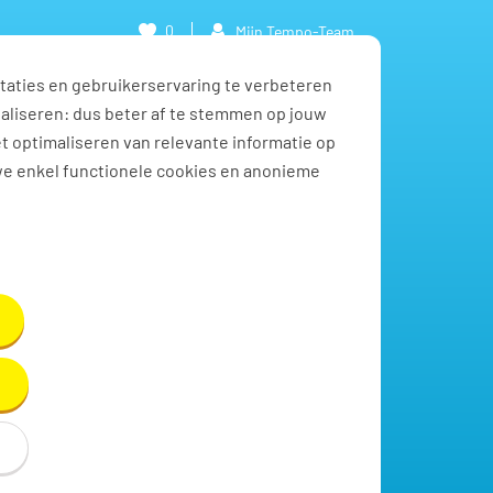
0
Mijn Tempo-Team
taties en gebruikerservaring te verbeteren
naliseren: dus beter af te stemmen op jouw
et optimaliseren van relevante informatie op
we enkel functionele cookies en anonieme
Toon resultaten