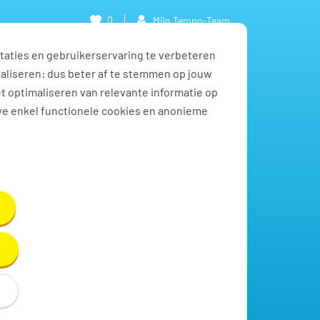
0
Mijn Tempo-Team
taties en gebruikerservaring te verbeteren
naliseren: dus beter af te stemmen op jouw
et optimaliseren van relevante informatie op
we enkel functionele cookies en anonieme
Toon resultaten