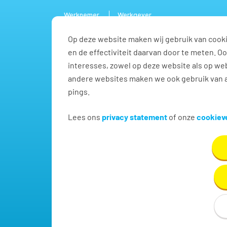
Werknemer
Werkgever
Op deze website maken wij gebruik van cooki
Vacature
en de effectiviteit daarvan door te meten. 
interesses, zowel op deze website als op web
andere websites maken we ook gebruik van a
pings.
Vacatures voor Manager
Lees ons
privacy statement
of onze
cookieve
Vind hier dé perfecte vacature voor Manager techn