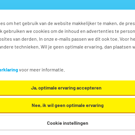
es om het gebruik van de website makkelijker te maken, de pres
s
Ontwikkel jezelf
Werkplezier
Contact
Ook gebruiken we cookies om de inhoud en advertenties te perso
sites van derden. In onze e-mails passen we dit ook toe. Voor h
ndere technieken. Wil je geen optimale ervaring, dan plaatsen 
 technische dienst
rklaring
voor meer informatie.
ische dienst. Oh en... we helpen je graag een handje!
Ja, optimale ervaring accepteren
Nee, ik wil geen optimale ervaring
Cookie instellingen