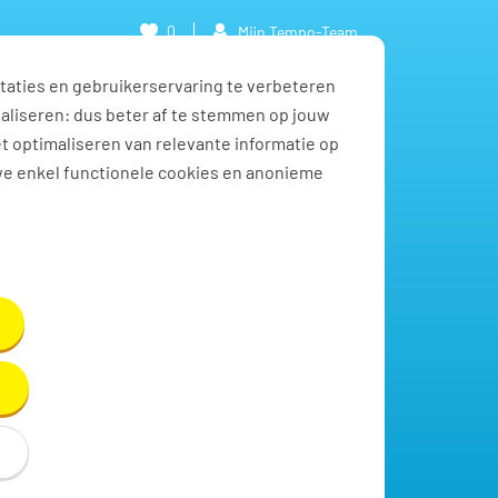
0
Mijn Tempo-Team
taties en gebruikerservaring te verbeteren
naliseren: dus beter af te stemmen op jouw
et optimaliseren van relevante informatie op
we enkel functionele cookies en anonieme
Toon resultaten