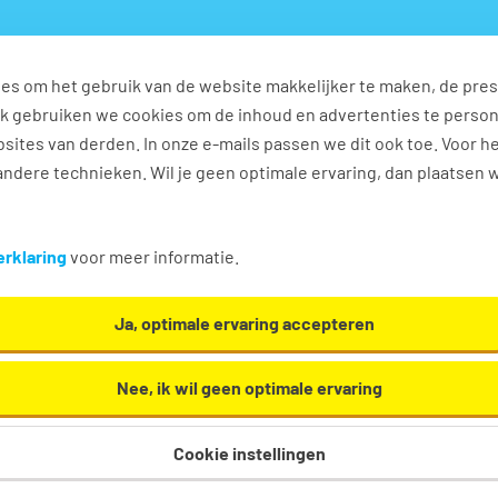
es om het gebruik van de website makkelijker te maken, de pres
s
Ontwikkel jezelf
Werkplezier
Contact
Ook gebruiken we cookies om de inhoud en advertenties te perso
sites van derden. In onze e-mails passen we dit ook toe. Voor h
ndere technieken. Wil je geen optimale ervaring, dan plaatsen 
e vacatures in Oirschot
rklaring
voor meer informatie.
Communicatie. Oh en... we helpen je graag een handje
Ja, optimale ervaring accepteren
Nee, ik wil geen optimale ervaring
Cookie instellingen