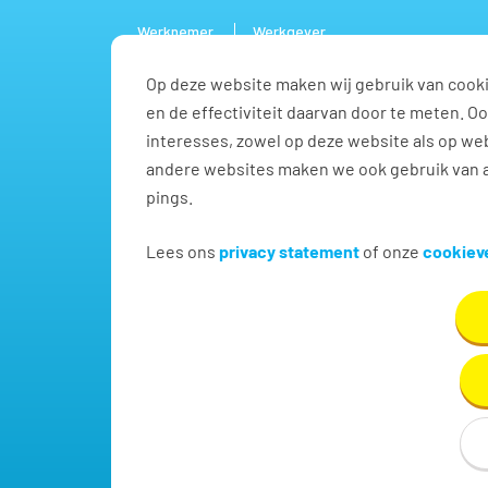
Werknemer
Werkgever
Op deze website maken wij gebruik van cooki
Vacature
en de effectiviteit daarvan door te meten. 
interesses, zowel op deze website als op web
andere websites maken we ook gebruik van a
pings.
Marketing & Communicati
Lees ons
privacy statement
of onze
cookieve
Vind hier dé perfecte vacature voor Marketing & 
in Oirschot!