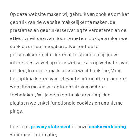
0
Op deze website maken wij gebruik van cookies om het
gebruik van de website makkelijker te maken, de
Vacature
Filter
zoeken
resultaten
prestaties en gebruikerservaring te verbeteren en de
effectiviteit daarvan door te meten. Ook gebruiken we
cookies om de inhoud en advertenties te
7
vacatures gevonden
personaliseren: dus beter af te stemmen op jouw
interesses, zowel op deze website als op websites van
derden. In onze e-mails passen we dit ook toe. Voor
het optimaliseren van relevante informatie op andere
websites maken we ook gebruik van andere
Medewerker Groenvoorziening
technieken. Wil je geen optimale ervaring, dan
plaatsen we enkel functionele cookies en anonieme
Damwald
pings.
€ 15,24 - 17,52 per uur
32 - 40 uur, 4 - 5 dagen per week
Lees ons
privacy statement
of onze
cookieverklaring
voor meer informatie.
Geen