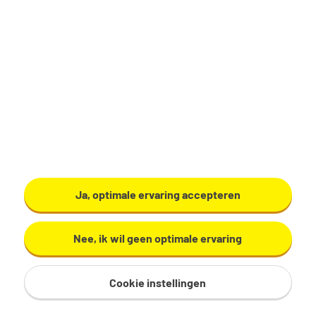
Tempo Team
Bekijk vacature
Ja, optimale ervaring accepteren
Oproep Vrachtwagenchauffeur
Nee, ik wil geen optimale ervaring
C(E) Nacht
Cookie instellingen
Leek
€ 17,23 - 20,67 per uur