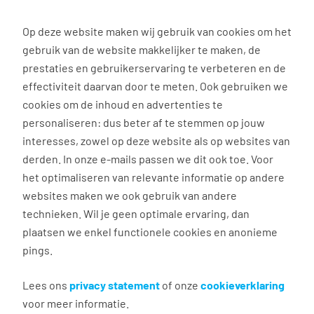
0
Op deze website maken wij gebruik van cookies om het
gebruik van de website makkelijker te maken, de
Vacature
Filter
zoeken
resultaten
prestaties en gebruikerservaring te verbeteren en de
effectiviteit daarvan door te meten. Ook gebruiken we
cookies om de inhoud en advertenties te
3
vacatures gevonden
personaliseren: dus beter af te stemmen op jouw
interesses, zowel op deze website als op websites van
derden. In onze e-mails passen we dit ook toe. Voor
het optimaliseren van relevante informatie op andere
websites maken we ook gebruik van andere
Medewerker Groenvoorziening
technieken. Wil je geen optimale ervaring, dan
plaatsen we enkel functionele cookies en anonieme
Damwald
pings.
€ 15,24 - 17,52 per uur
32 - 40 uur, 4 - 5 dagen per week
Lees ons
privacy statement
of onze
cookieverklaring
voor meer informatie.
Geen