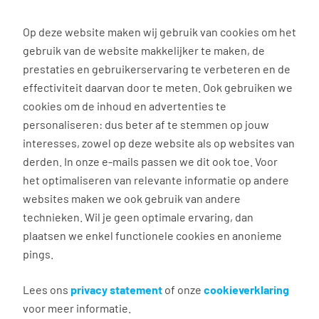
0
Op deze website maken wij gebruik van cookies om het
gebruik van de website makkelijker te maken, de
Vacature
Filter
zoeken
resultaten
prestaties en gebruikerservaring te verbeteren en de
effectiviteit daarvan door te meten. Ook gebruiken we
cookies om de inhoud en advertenties te
20
vacatures gevonden
personaliseren: dus beter af te stemmen op jouw
interesses, zowel op deze website als op websites van
derden. In onze e-mails passen we dit ook toe. Voor
het optimaliseren van relevante informatie op andere
websites maken we ook gebruik van andere
technieken. Wil je geen optimale ervaring, dan
plaatsen we enkel functionele cookies en anonieme
Oproep Vrachtwagenchauffeur
pings.
C(E) Nacht
Lees ons
privacy statement
of onze
cookieverklaring
voor meer informatie.
Leek