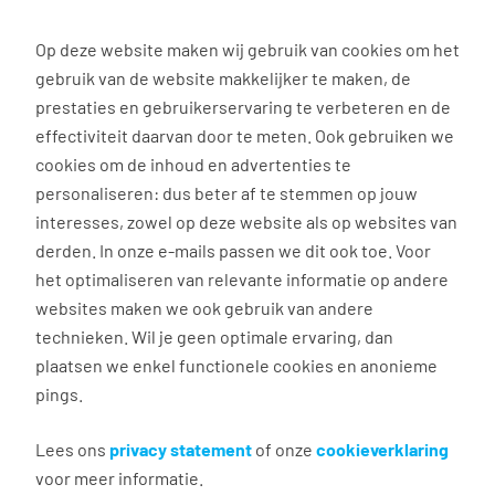
0
Op deze website maken wij gebruik van cookies om het
gebruik van de website makkelijker te maken, de
Vacature
Filter
zoeken
resultaten
prestaties en gebruikerservaring te verbeteren en de
effectiviteit daarvan door te meten. Ook gebruiken we
cookies om de inhoud en advertenties te
14
vacatures gevonden
personaliseren: dus beter af te stemmen op jouw
interesses, zowel op deze website als op websites van
derden. In onze e-mails passen we dit ook toe. Voor
het optimaliseren van relevante informatie op andere
websites maken we ook gebruik van andere
Operator 2 ploegen
technieken. Wil je geen optimale ervaring, dan
plaatsen we enkel functionele cookies en anonieme
Weert
pings.
€ 2.975 - 3.540 per maand
38 uur, 5 dagen per week
Lees ons
privacy statement
of onze
cookieverklaring
voor meer informatie.
MBO