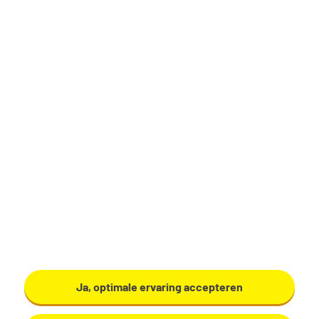
Nyrstar
hebben mega veel tips en inspiratie voor je om die
sollicitatie he-le-maal te nailen! Of het nu gaat om je
Bekijk vacature
cv, sollicitatiebrief, salaris of je sollicitatiegesprek.
Help jezelf,
bekijk al onze sollicitatietips
en die
operator vacature in Weert is voor jou!🔥
Sitemap
Privacy
Ja, optimale ervaring accepteren
Cookies
Voorwaarden
Disclaimer