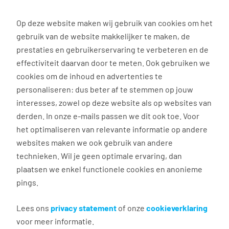
0
Op deze website maken wij gebruik van cookies om het
gebruik van de website makkelijker te maken, de
Vacature
Filter
zoeken
resultaten
prestaties en gebruikerservaring te verbeteren en de
effectiviteit daarvan door te meten. Ook gebruiken we
cookies om de inhoud en advertenties te
51
vacatures gevonden
personaliseren: dus beter af te stemmen op jouw
interesses, zowel op deze website als op websites van
derden. In onze e-mails passen we dit ook toe. Voor
het optimaliseren van relevante informatie op andere
websites maken we ook gebruik van andere
technieken. Wil je geen optimale ervaring, dan
plaatsen we enkel functionele cookies en anonieme
pings.
Delivery driver Amsterdam
Lees ons
privacy statement
of onze
cookieverklaring
voor meer informatie.
Amsterdam