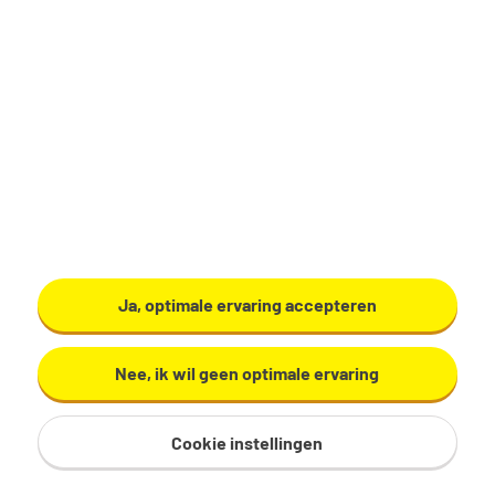
Medewerker
vergunningverlening
Amsterdam
€ 3.246 - 4.341 per maand
32 - 36 uur, 4 - 5 dagen per week
MBO
MInisterie van Infrastructuur en Waterstaat
Bekijk vacature
Ja, optimale ervaring accepteren
Nee, ik wil geen optimale ervaring
Cookie instellingen