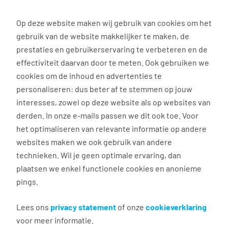
0
Op deze website maken wij gebruik van cookies om het
gebruik van de website makkelijker te maken, de
Vacature
Filter
zoeken
resultaten
prestaties en gebruikerservaring te verbeteren en de
effectiviteit daarvan door te meten. Ook gebruiken we
cookies om de inhoud en advertenties te
41
vacatures gevonden
personaliseren: dus beter af te stemmen op jouw
interesses, zowel op deze website als op websites van
derden. In onze e-mails passen we dit ook toe. Voor
het optimaliseren van relevante informatie op andere
websites maken we ook gebruik van andere
technieken. Wil je geen optimale ervaring, dan
plaatsen we enkel functionele cookies en anonieme
pings.
English Forklift Driver up to
26,24 per hour
Lees ons
privacy statement
of onze
cookieverklaring
voor meer informatie.