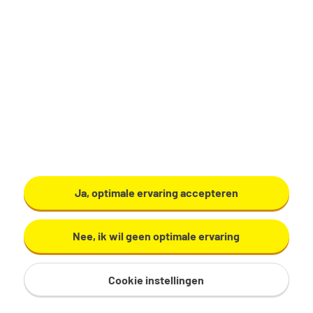
Medewerker onderhoud
gebouwenbeheer gemeente
Hof van Twente
Ja, optimale ervaring accepteren
Goor
Nee, ik wil geen optimale ervaring
€ 2.875 - 4.065 per maand
36 uur, 5 dagen per week
Cookie instellingen
MBO
Gemeente Hof van Twente