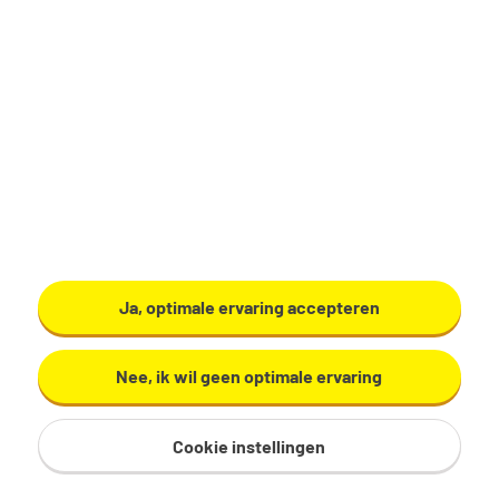
Logistiek medewerker
(Reachtruck)
De Meern
€ 16,00 - 18,00 per uur
40 uur, 5 dagen per week
Geen
Ja, optimale ervaring accepteren
Bekijk vacature
Nee, ik wil geen optimale ervaring
Cookie instellingen