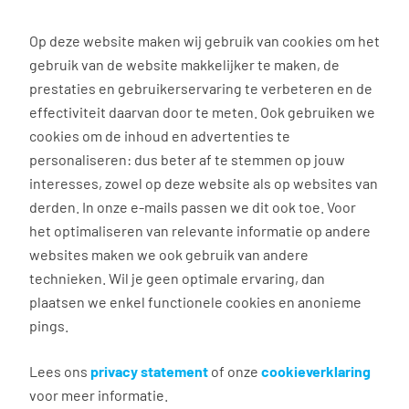
0
Op deze website maken wij gebruik van cookies om het
gebruik van de website makkelijker te maken, de
Vacature
Filter
zoeken
resultaten
prestaties en gebruikerservaring te verbeteren en de
effectiviteit daarvan door te meten. Ook gebruiken we
cookies om de inhoud en advertenties te
52
vacatures gevonden
personaliseren: dus beter af te stemmen op jouw
interesses, zowel op deze website als op websites van
derden. In onze e-mails passen we dit ook toe. Voor
het optimaliseren van relevante informatie op andere
websites maken we ook gebruik van andere
technieken. Wil je geen optimale ervaring, dan
plaatsen we enkel functionele cookies en anonieme
Logistic shuttle driver
pings.
Lees ons
privacy statement
of onze
cookieverklaring
Utrecht
voor meer informatie.
€ 16,90 - 22,81 per uur