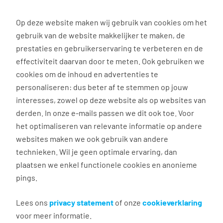
0
Op deze website maken wij gebruik van cookies om het
gebruik van de website makkelijker te maken, de
Vacature
Filter
zoeken
resultaten
prestaties en gebruikerservaring te verbeteren en de
effectiviteit daarvan door te meten. Ook gebruiken we
cookies om de inhoud en advertenties te
27
vacatures gevonden
personaliseren: dus beter af te stemmen op jouw
interesses, zowel op deze website als op websites van
derden. In onze e-mails passen we dit ook toe. Voor
het optimaliseren van relevante informatie op andere
websites maken we ook gebruik van andere
technieken. Wil je geen optimale ervaring, dan
plaatsen we enkel functionele cookies en anonieme
pings.
Production employee (English)
Lees ons
privacy statement
of onze
cookieverklaring
voor meer informatie.
Beugen