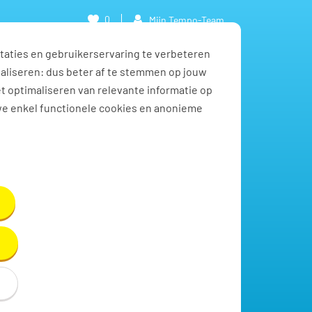
0
Mijn Tempo-Team
taties en gebruikerservaring te verbeteren
naliseren: dus beter af te stemmen op jouw
et optimaliseren van relevante informatie op
we enkel functionele cookies en anonieme
Toon resultaten