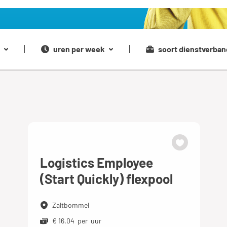
uren per week
soort dienstverban
Logistics Employee
(Start Quickly) flexpool
Zaltbommel
€ 16,04 per uur