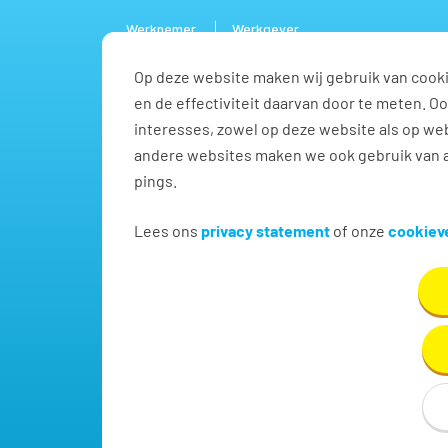
Werknemer
Werkgever
Op deze website maken wij gebruik van cooki
Vacature
en de effectiviteit daarvan door te meten. 
interesses, zowel op deze website als op web
andere websites maken we ook gebruik van a
pings.
Pedagogisch medewerker
Lees ons
privacy statement
of onze
cookieve
Vind hier dé perfecte vacature voor Pedagogisch 
in Tiel!