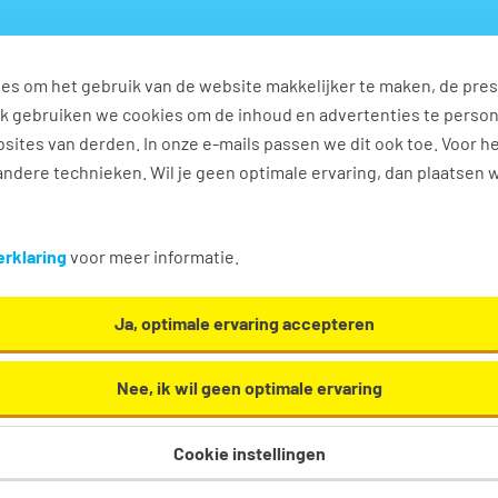
es om het gebruik van de website makkelijker te maken, de pres
s
Ontwikkel jezelf
Werkplezier
Contact
Ook gebruiken we cookies om de inhoud en advertenties te perso
sites van derden. In onze e-mails passen we dit ook toe. Voor h
ndere technieken. Wil je geen optimale ervaring, dan plaatsen 
 a vacatures in Tiel
rklaring
voor meer informatie.
medewerker a. Oh en... we helpen je graag een handje
Ja, optimale ervaring accepteren
Nee, ik wil geen optimale ervaring
Cookie instellingen