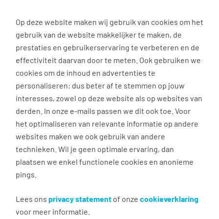
0
Op deze website maken wij gebruik van cookies om het
gebruik van de website makkelijker te maken, de
Vacature
Filter
zoeken
resultaten
prestaties en gebruikerservaring te verbeteren en de
effectiviteit daarvan door te meten. Ook gebruiken we
cookies om de inhoud en advertenties te
34
vacatures gevonden
personaliseren: dus beter af te stemmen op jouw
interesses, zowel op deze website als op websites van
derden. In onze e-mails passen we dit ook toe. Voor
het optimaliseren van relevante informatie op andere
websites maken we ook gebruik van andere
Receptionist
technieken. Wil je geen optimale ervaring, dan
plaatsen we enkel functionele cookies en anonieme
Yerseke
pings.
€ 16,00 - 22,00 per uur
38 uur, 5 dagen per week
Lees ons
privacy statement
of onze
cookieverklaring
voor meer informatie.
MBO