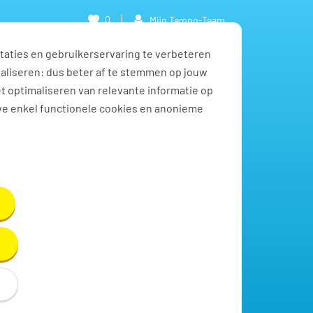
0
Mijn Tempo-Team
taties en gebruikerservaring te verbeteren
naliseren: dus beter af te stemmen op jouw
et optimaliseren van relevante informatie op
we enkel functionele cookies en anonieme
Toon resultaten