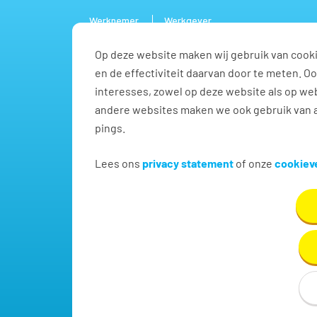
Werknemer
Werkgever
Op deze website maken wij gebruik van cooki
Vacature
en de effectiviteit daarvan door te meten. 
interesses, zowel op deze website als op web
andere websites maken we ook gebruik van a
pings.
Vind jouw volgende baa
Lees ons
privacy statement
of onze
cookieve