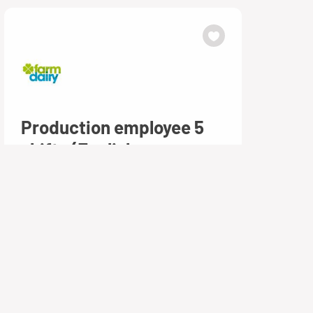
Production employee 5
shifts (English
Lelystad
€ 22,16 per uur
40 uur, 5 dagen per week
Basisonderwijs
Bekijk vacature