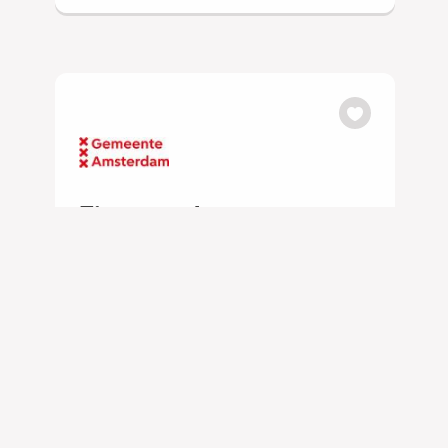
Fietscoach
Amsterdam
€ 2.486,00 - 3.416,00 per uur
24 - 32 uur, 3 - 4 dagen per week
VMBO/MAVO
Gemeente Amsterdam
Bekijk vacature