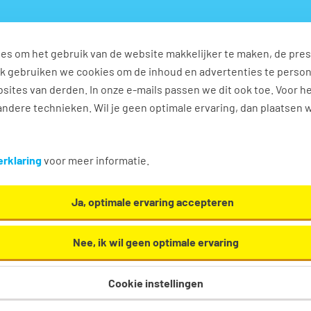
es om het gebruik van de website makkelijker te maken, de pres
s
Ontwikkel jezelf
Werkplezier
Contact
Ook gebruiken we cookies om de inhoud en advertenties te perso
sites van derden. In onze e-mails passen we dit ook toe. Voor h
ndere technieken. Wil je geen optimale ervaring, dan plaatsen 
n
rklaring
voor meer informatie.
Ja, optimale ervaring accepteren
Nee, ik wil geen optimale ervaring
Cookie instellingen