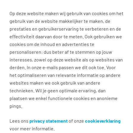
0
Op deze website maken wij gebruik van cookies om het
gebruik van de website makkelijker te maken, de
Vacature
Filter
zoeken
resultaten
prestaties en gebruikerservaring te verbeteren en de
effectiviteit daarvan door te meten. Ook gebruiken we
cookies om de inhoud en advertenties te
3038
vacatures gevonden
personaliseren: dus beter af te stemmen op jouw
interesses, zowel op deze website als op websites van
derden. In onze e-mails passen we dit ook toe. Voor
het optimaliseren van relevante informatie op andere
websites maken we ook gebruik van andere
Commercieel medewerker
technieken. Wil je geen optimale ervaring, dan
binnendienst
plaatsen we enkel functionele cookies en anonieme
pings.
Groningen
€ 2.600 - 4.500 per maand
Lees ons
privacy statement
of onze
cookieverklaring
voor meer informatie.
Vast dienstverband