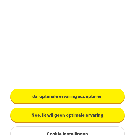
Data-analist
Amsterdam
€ 3.568 - 5.096 per maand
32 - 36 uur, 4 - 5 dagen per week
Ja, optimale ervaring accepteren
HBO
Gemeente Amsterdam
Nee, ik wil geen optimale ervaring
Bekijk vacature
Cookie instellingen