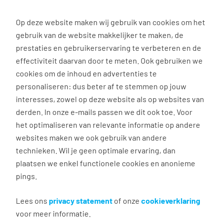
0
Op deze website maken wij gebruik van cookies om het
gebruik van de website makkelijker te maken, de
Vacature
Filter
zoeken
resultaten
prestaties en gebruikerservaring te verbeteren en de
effectiviteit daarvan door te meten. Ook gebruiken we
cookies om de inhoud en advertenties te
1
vacature gevonden
personaliseren: dus beter af te stemmen op jouw
interesses, zowel op deze website als op websites van
derden. In onze e-mails passen we dit ook toe. Voor
het optimaliseren van relevante informatie op andere
websites maken we ook gebruik van andere
technieken. Wil je geen optimale ervaring, dan
plaatsen we enkel functionele cookies en anonieme
Sorteerder Ampere
pings.
Amsterdam (Vaste dagen)
Lees ons
privacy statement
of onze
cookieverklaring
voor meer informatie.
Amsterdam