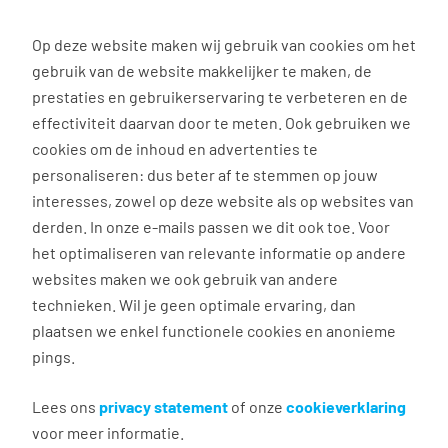
0
Op deze website maken wij gebruik van cookies om het
gebruik van de website makkelijker te maken, de
Vacature
Filter
zoeken
resultaten
prestaties en gebruikerservaring te verbeteren en de
effectiviteit daarvan door te meten. Ook gebruiken we
cookies om de inhoud en advertenties te
15
vacatures gevonden
personaliseren: dus beter af te stemmen op jouw
interesses, zowel op deze website als op websites van
derden. In onze e-mails passen we dit ook toe. Voor
het optimaliseren van relevante informatie op andere
websites maken we ook gebruik van andere
Customer service medewerker
technieken. Wil je geen optimale ervaring, dan
plaatsen we enkel functionele cookies en anonieme
Moerdijk
pings.
€ 2.800 - 3.200 per maand
40 uur, 5 dagen per week
Lees ons
privacy statement
of onze
cookieverklaring
voor meer informatie.
MBO