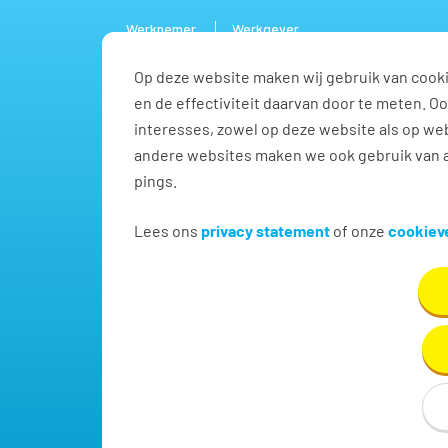
Werknemer
Werkgever
Op deze website maken wij gebruik van cooki
Vacature
en de effectiviteit daarvan door te meten. 
interesses, zowel op deze website als op web
andere websites maken we ook gebruik van a
pings.
Vind jouw volgende baa
Lees ons
privacy statement
of onze
cookieve