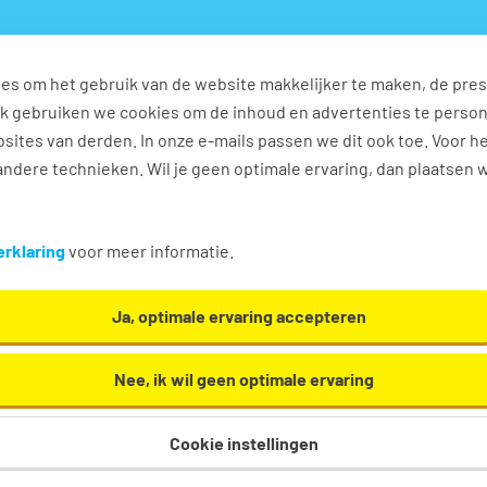
es om het gebruik van de website makkelijker te maken, de pres
s
Ontwikkel jezelf
Werkplezier
Contact
Ook gebruiken we cookies om de inhoud en advertenties te perso
sites van derden. In onze e-mails passen we dit ook toe. Voor h
ndere technieken. Wil je geen optimale ervaring, dan plaatsen 
n
rklaring
voor meer informatie.
Ja, optimale ervaring accepteren
Nee, ik wil geen optimale ervaring
Cookie instellingen