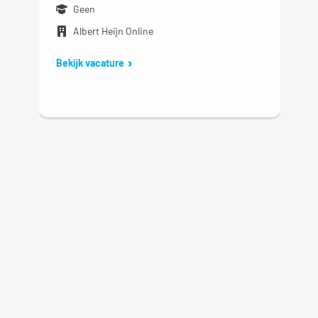
Geen
Albert Heijn Online
Bekijk vacature
Logistics employee full-
time (English)