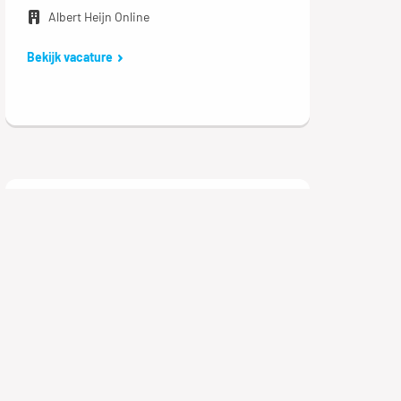
Albert Heijn Online
Bekijk vacature
Data-analist
Amsterdam
€ 3.568 - 5.096 per maand