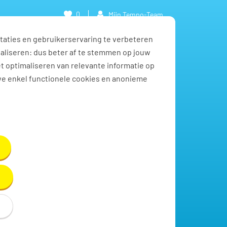
0
Mijn Tempo-Team
taties en gebruikerservaring te verbeteren
naliseren: dus beter af te stemmen op jouw
et optimaliseren van relevante informatie op
we enkel functionele cookies en anonieme
Toon resultaten