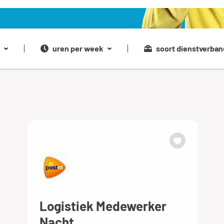
uren per week
soort dienstverban
Logistiek Medewerker
Nacht