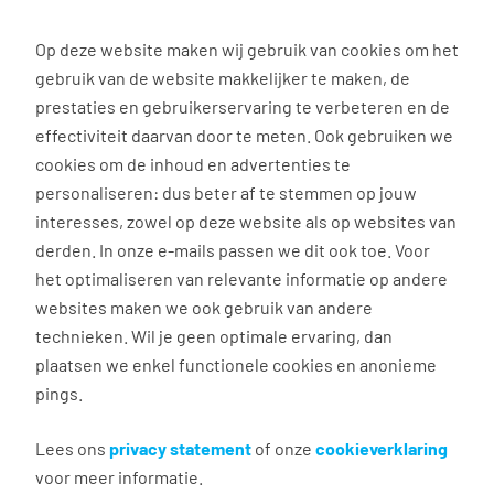
0
Op deze website maken wij gebruik van cookies om het
gebruik van de website makkelijker te maken, de
Vacature
Filter
zoeken
resultaten
prestaties en gebruikerservaring te verbeteren en de
effectiviteit daarvan door te meten. Ook gebruiken we
cookies om de inhoud en advertenties te
2
vacatures gevonden
personaliseren: dus beter af te stemmen op jouw
interesses, zowel op deze website als op websites van
derden. In onze e-mails passen we dit ook toe. Voor
het optimaliseren van relevante informatie op andere
websites maken we ook gebruik van andere
technieken. Wil je geen optimale ervaring, dan
plaatsen we enkel functionele cookies en anonieme
Productie operator Coca Cola
pings.
Dongen
Lees ons
privacy statement
of onze
cookieverklaring
€ 3.100 - 4.000 per maand
voor meer informatie.