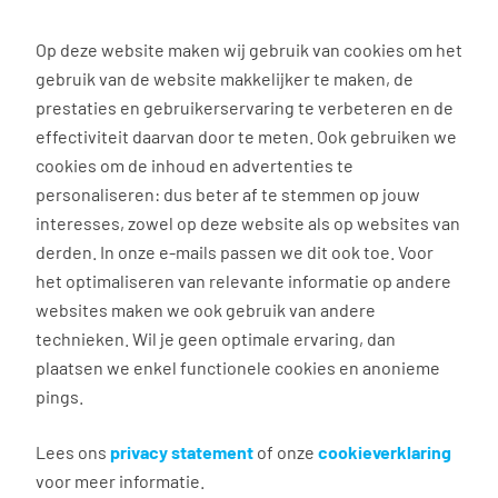
0
Op deze website maken wij gebruik van cookies om het
gebruik van de website makkelijker te maken, de
Vacature
Filter
zoeken
resultaten
prestaties en gebruikerservaring te verbeteren en de
effectiviteit daarvan door te meten. Ook gebruiken we
cookies om de inhoud en advertenties te
127
vacatures gevonden
personaliseren: dus beter af te stemmen op jouw
interesses, zowel op deze website als op websites van
derden. In onze e-mails passen we dit ook toe. Voor
het optimaliseren van relevante informatie op andere
websites maken we ook gebruik van andere
Kosteloze opleiding voor
technieken. Wil je geen optimale ervaring, dan
vrachtwagenchauffeur
plaatsen we enkel functionele cookies en anonieme
pings.
Wijchen
€ 16,60 - 19,46 per uur
Lees ons
privacy statement
of onze
cookieverklaring
voor meer informatie.
40 uur, 5 dagen per week