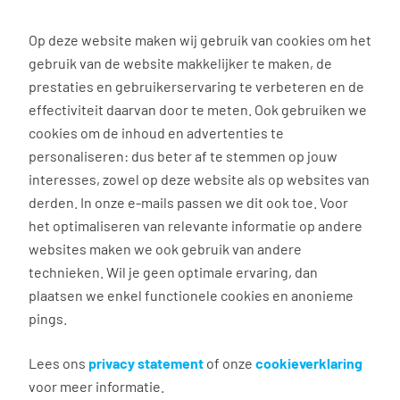
0
Op deze website maken wij gebruik van cookies om het
gebruik van de website makkelijker te maken, de
Vacature
Filter
zoeken
resultaten
prestaties en gebruikerservaring te verbeteren en de
effectiviteit daarvan door te meten. Ook gebruiken we
cookies om de inhoud en advertenties te
62
vacatures gevonden
personaliseren: dus beter af te stemmen op jouw
interesses, zowel op deze website als op websites van
derden. In onze e-mails passen we dit ook toe. Voor
het optimaliseren van relevante informatie op andere
websites maken we ook gebruik van andere
Technisch
technieken. Wil je geen optimale ervaring, dan
productiemedewerker
plaatsen we enkel functionele cookies en anonieme
pings.
Opmeer
€ 2.600 - 3.000 per maand
Lees ons
privacy statement
of onze
cookieverklaring
voor meer informatie.
32 - 40 uur, 4 - 5 dagen per week