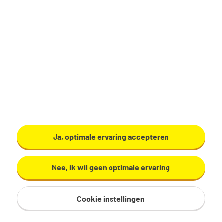
Vezet
Bekijk vacature
Inhouse meewerkstage
Warmenhuizen
Ja, optimale ervaring accepteren
Warmenhuizen
Nee, ik wil geen optimale ervaring
€ 525 per maand
32 - 40 uur, 4 - 5 dagen per week
Cookie instellingen
HBO