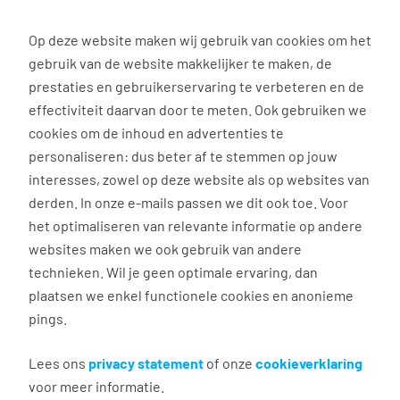
0
Op deze website maken wij gebruik van cookies om het
gebruik van de website makkelijker te maken, de
Vacature
Filter
zoeken
resultaten
prestaties en gebruikerservaring te verbeteren en de
effectiviteit daarvan door te meten. Ook gebruiken we
cookies om de inhoud en advertenties te
301
vacatures gevonden
personaliseren: dus beter af te stemmen op jouw
interesses, zowel op deze website als op websites van
derden. In onze e-mails passen we dit ook toe. Voor
het optimaliseren van relevante informatie op andere
websites maken we ook gebruik van andere
Vrachtwagenchauffeur CE
technieken. Wil je geen optimale ervaring, dan
plaatsen we enkel functionele cookies en anonieme
Zevenbergen
pings.
€ 18,00 - 22,00 per uur
Vast dienstverband
Lees ons
privacy statement
of onze
cookieverklaring
voor meer informatie.
40 - 50 uur, 5 dagen per week