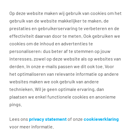
0
Op deze website maken wij gebruik van cookies om het
gebruik van de website makkelijker te maken, de
Vacature
Filter
zoeken
resultaten
prestaties en gebruikerservaring te verbeteren en de
effectiviteit daarvan door te meten. Ook gebruiken we
cookies om de inhoud en advertenties te
2
vacatures gevonden
personaliseren: dus beter af te stemmen op jouw
interesses, zowel op deze website als op websites van
derden. In onze e-mails passen we dit ook toe. Voor
het optimaliseren van relevante informatie op andere
websites maken we ook gebruik van andere
technieken. Wil je geen optimale ervaring, dan
plaatsen we enkel functionele cookies en anonieme
pings.
Zweminstructeur
Lees ons
privacy statement
of onze
cookieverklaring
Veendam
voor meer informatie.