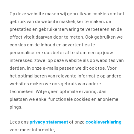
0
Op deze website maken wij gebruik van cookies om het
gebruik van de website makkelijker te maken, de
Vacature
Filter
zoeken
resultaten
prestaties en gebruikerservaring te verbeteren en de
effectiviteit daarvan door te meten. Ook gebruiken we
cookies om de inhoud en advertenties te
personaliseren: dus beter af te stemmen op jouw
interesses, zowel op deze website als op websites van
Jouw zoekopdracht in
derden. In onze e-mails passen we dit ook toe. Voor
het optimaliseren van relevante informatie op andere
Emmen
leverde geen
websites maken we ook gebruik van andere
passende vacatures
technieken. Wil je geen optimale ervaring, dan
plaatsen we enkel functionele cookies en anonieme
op.
pings.
Lees ons
privacy statement
of onze
cookieverklaring
We hebben nog meer vacatures
voor meer informatie.