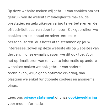
0
Op deze website maken wij gebruik van cookies om het
Solliciteren
gebruik van de website makkelijker te maken, de
prestaties en gebruikerservaring te verbeteren en de
effectiviteit daarvan door te meten. Ook gebruiken we
Terug naar zoekresultaten
cookies om de inhoud en advertenties te
personaliseren: dus beter af te stemmen op jouw
interesses, zowel op deze website als op websites van
Medewerker Klantbehoud in
derden. In onze e-mails passen we dit ook toe. Voor
Best
het optimaliseren van relevante informatie op andere
websites maken we ook gebruik van andere
technieken. Wil je geen optimale ervaring, dan
Best
plaatsen we enkel functionele cookies en anonieme
€ 17,42 per uur
pings.
16 - 36 uur, 2 - 5 dagen per week
VMBO/MAVO
Lees ons
privacy statement
of onze
cookieverklaring
DPG Media
voor meer informatie.