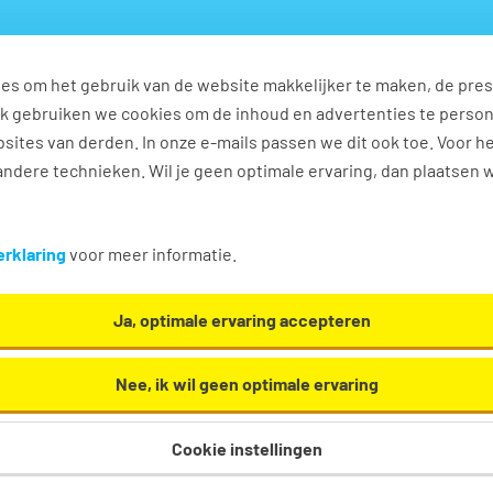
es om het gebruik van de website makkelijker te maken, de pres
s
Ontwikkel jezelf
Werkplezier
Contact
Ook gebruiken we cookies om de inhoud en advertenties te perso
sites van derden. In onze e-mails passen we dit ook toe. Voor h
ndere technieken. Wil je geen optimale ervaring, dan plaatsen 
rklaring
voor meer informatie.
Ja, optimale ervaring accepteren
Nee, ik wil geen optimale ervaring
ogistiek medewerker
Cookie instellingen