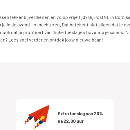
,48 per uur
16 - 24 uur, 2 - 3 dagen per week
Basisonderw
ussen lekker bijverdienen en volop vrije tijd? Bij PostNL in Born ka
e in de avond- en nachturen. Dat betekent niet alleen dat je ov
 ook dat je profiteert van flinke toeslagen bovenop je salaris! 
doen? Lees snel verder en ontdek jouw nieuwe baan!
Extra toeslag van 20%
na 22:00 uur