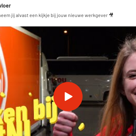
vloer
eem jij alvast een kijkje bij jouw nieuwe werkgever 🎥