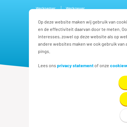
Werknemer
Werkgever
Op deze website maken wij gebruik van cooki
Vacature
en de effectiviteit daarvan door te meten. 
interesses, zowel op deze website als op web
andere websites maken we ook gebruik van a
pings.
Lees ons
privacy statement
of onze
cookieve
Terug naar zoekresultaten
Vakantiebaan l