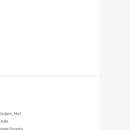
vinden. Het
gende
 naar boven