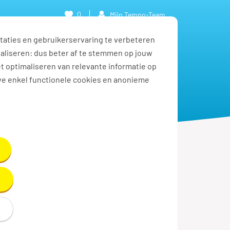
0
Mijn Tempo-Team
taties en gebruikerservaring te verbeteren
naliseren: dus beter af te stemmen op jouw
et optimaliseren van relevante informatie op
we enkel functionele cookies en anonieme
Solliciteren