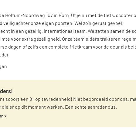
de Holtum-Noordweg 107 in Born. Of je nu met de fiets, scooter 
ijd veilig achter onze eigen poorten. Wel zo’n gerust gevoel!
recht in een gezellig, internationaal team. We zetten samen de 
 ruimte voor extra gezelligheid. Onze teamleiders trakteren regel
rse dagen of zelfs een complete frietkraam voor de deur als bel
ader
gen
ders!
ant scoort een 8+ op tevredenheid! Niet beoordeeld door ons, m
 die er op dit moment werken. Een echte aanrader dus.
er