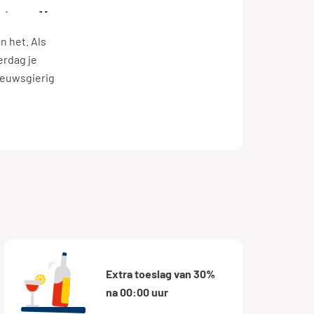
ijs
PostNL
n het. Als
erdag je
Nieuwsgierig
Extra toeslag van 30%
na 00:00 uur