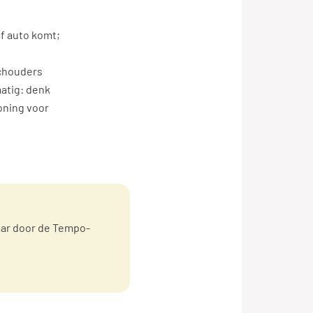
of auto komt;
schouders
matig: denk
oning voor
aar door de Tempo-