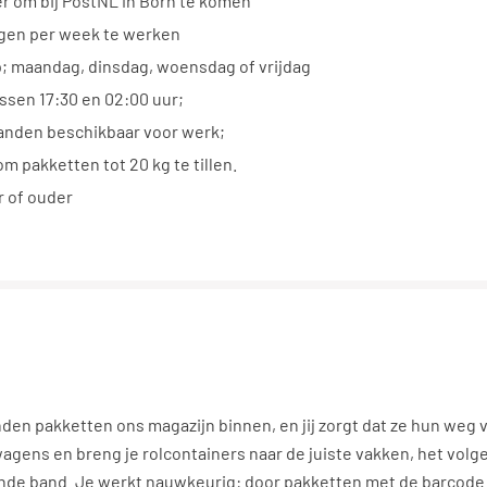
er om bij PostNL in Born te komen
agen per week te werken
; maandag, dinsdag, woensdag of vrijdag
ssen 17:30 en 02:00 uur;
anden beschikbaar voor werk;
om pakketten tot 20 kg te tillen.
r of ouder
en pakketten ons magazijn binnen, en jij zorgt dat ze hun weg 
agens en breng je rolcontainers naar de juiste vakken, het vol
nde band. Je werkt nauwkeurig: door pakketten met de barcode