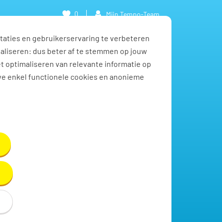
0
Mijn Tempo-Team
taties en gebruikerservaring te verbeteren
naliseren: dus beter af te stemmen op jouw
et optimaliseren van relevante informatie op
we enkel functionele cookies en anonieme
Toon resultaten