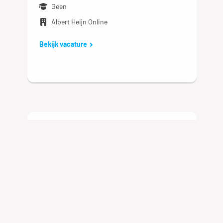
Geen
Albert Heijn Online
Bekijk vacature
Logistics employee full-
time (English)