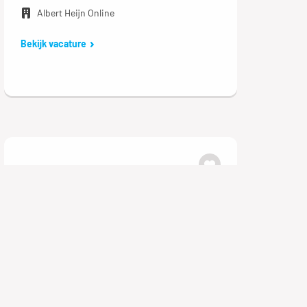
Albert Heijn Online
Bekijk vacature
Data-analist
Amsterdam
€ 3.568 - 5.096 per maand