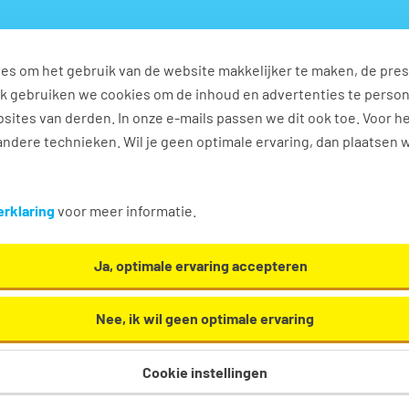
es om het gebruik van de website makkelijker te maken, de pres
s
Ontwikkel jezelf
Werkplezier
Contact
Ook gebruiken we cookies om de inhoud en advertenties te perso
sites van derden. In onze e-mails passen we dit ook toe. Voor h
ndere technieken. Wil je geen optimale ervaring, dan plaatsen 
n
rklaring
voor meer informatie.
Ja, optimale ervaring accepteren
Nee, ik wil geen optimale ervaring
Cookie instellingen