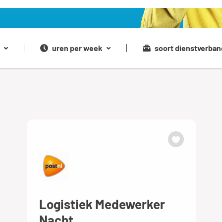
uren per week
soort dienstverban
Logistiek Medewerker
Nacht